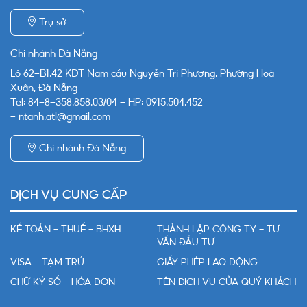
Trụ sở
Chi nhánh Đà Nẵng
Lô 62-B1.42 KĐT Nam cầu Nguyễn Tri Phương, Phường Hoà
Xuân, Đà Nẵng
Tel: 84-8-358.858.03/04 - HP: 0915.504.452
- ntanh.atl@gmail.com
Chi nhánh Đà Nẵng
DỊCH VỤ CUNG CẤP
KẾ TOÁN - THUẾ - BHXH
THÀNH LẬP CÔNG TY - TƯ
VẤN ĐẦU TƯ
VISA - TẠM TRÚ
GIẤY PHÉP LAO ĐỘNG
CHỮ KÝ SỐ - HÓA ĐƠN
TÊN DỊCH VỤ CỦA QUÝ KHÁCH