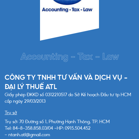
Accounting - Tax - Law
CÔNG TY TNHH TƯ VẤN VÀ DỊCH VỤ -
ĐẠI LÝ THUẾ ATL
Giấy phép ĐKKD số 0312210517 do Sở Kế hoạch Đầu tư tp HCM
cấp ngày 29/03/2013
Trụ sở
Trụ sở: 70 Đường số 1, Phường Hạnh Thông, TP. HCM
Tel: 84-8-358.858.03/04 -HP: 0915.504.452
- ntanh.atl@gmail.com