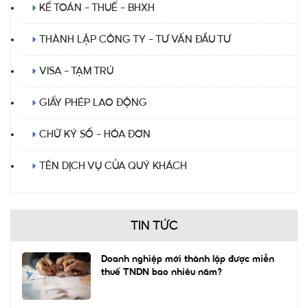
KẾ TOÁN - THUẾ - BHXH
THÀNH LẬP CÔNG TY - TƯ VẤN ĐẦU TƯ
VISA - TẠM TRÚ
GIẤY PHÉP LAO ĐỘNG
CHỮ KÝ SỐ - HÓA ĐƠN
TÊN DỊCH VỤ CỦA QUÝ KHÁCH
TIN TỨC
Doanh nghiệp mới thành lập được miễn
thuế TNDN bao nhiêu năm?