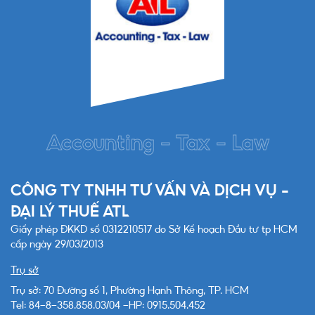
Accounting - Tax - Law
CÔNG TY TNHH TƯ VẤN VÀ DỊCH VỤ -
ĐẠI LÝ THUẾ ATL
Giấy phép ĐKKD số 0312210517 do Sở Kế hoạch Đầu tư tp HCM
cấp ngày 29/03/2013
Trụ sở
Trụ sở: 70 Đường số 1, Phường Hạnh Thông, TP. HCM
Tel: 84-8-358.858.03/04 -HP: 0915.504.452