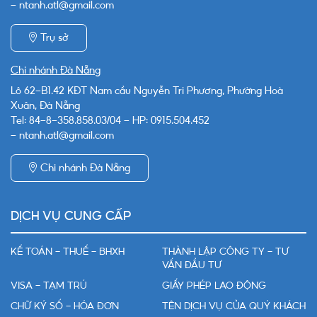
- ntanh.atl@gmail.com
Trụ sở
Chi nhánh Đà Nẵng
Lô 62-B1.42 KĐT Nam cầu Nguyễn Tri Phương, Phường Hoà
Xuân, Đà Nẵng
Tel: 84-8-358.858.03/04 - HP: 0915.504.452
- ntanh.atl@gmail.com
Chi nhánh Đà Nẵng
DỊCH VỤ CUNG CẤP
KẾ TOÁN - THUẾ - BHXH
THÀNH LẬP CÔNG TY - TƯ
VẤN ĐẦU TƯ
VISA - TẠM TRÚ
GIẤY PHÉP LAO ĐỘNG
CHỮ KÝ SỐ - HÓA ĐƠN
TÊN DỊCH VỤ CỦA QUÝ KHÁCH