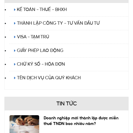
KẾ TOÁN - THUẾ - BHXH
THÀNH LẬP CÔNG TY - TƯ VẤN ĐẦU TƯ
VISA - TẠM TRÚ
GIẤY PHÉP LAO ĐỘNG
CHỮ KÝ SỐ - HÓA ĐƠN
TÊN DỊCH VỤ CỦA QUÝ KHÁCH
TIN TỨC
Doanh nghiệp mới thành lập được miễn
thuế TNDN bao nhiêu năm?